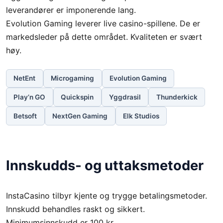
leverandører er imponerende lang.
Evolution Gaming leverer live casino-spillene. De er
markedsleder på dette området. Kvaliteten er svært
høy.
NetEnt
Microgaming
Evolution Gaming
Play’n GO
Quickspin
Yggdrasil
Thunderkick
Betsoft
NextGen Gaming
Elk Studios
Innskudds- og uttaksmetoder
InstaCasino tilbyr kjente og trygge betalingsmetoder.
Innskudd behandles raskt og sikkert.
Minimumsinnskudd er 100 kr.