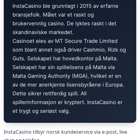
InstaCasino ble grunnlagt i 2015 av erfarne
bransjefolk. Målet var et raskt og
brukervennlig casino. De lyktes raskt i det
skandinaviske markedet.
Casinoet eies av MT Secure Trade Limited
som blant annet også driver Cashmio, Rizk og
Guts. Selskapet har hovedkontor på Malta.
Selskapet har sin spillelisens på Malta via
Malta Gaming Authority (MGA), hvilket er en
av de mer anerkjente lisensbyråene i Europa.
Dette sikrer rettferdig spill. All
spillerinformasjon er kryptert. InstaCasino er
et trygt og seriøst valg.
InstaCasino tilbyr norsk kundeservice via e-post, live