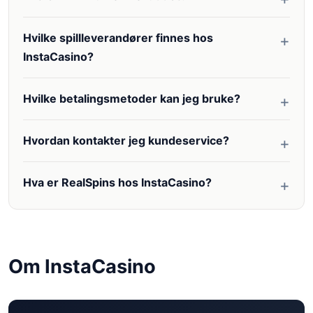
Hvilke spillleverandører finnes hos
InstaCasino?
Hvilke betalingsmetoder kan jeg bruke?
Hvordan kontakter jeg kundeservice?
Hva er RealSpins hos InstaCasino?
Om InstaCasino