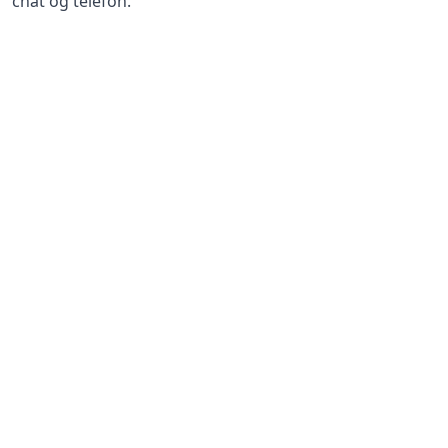
chat og telefon.