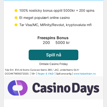
100% nosticky bonus opptil 5000kr + 200 spins
Et meget populært online casino
Tar Visa/MC, Mifinity/Revolut, kryptovaluta mfl
Freespins
Bonus
200
5000 kr
Spill nå
Omtale Casino Friday
1Up Ent. BVLtd licens Curacao lisens 365 / JAZ, underlisens GLH-
OCCHKTW05072020. | 18+ |
Regler & Vilkår
| Spill ansvarlig |
www.hjelpelinjen.no