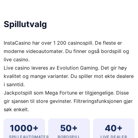
Spillutvalg
InstaCasino har over 1 200 casinospill. De fleste er
moderne videoautomater. Du finner også bordspill og
live casino.
Live casino leveres av Evolution Gaming. Det gir høy
kvalitet og mange varianter. Du spiller mot ekte dealere
i sanntid.
Jackpotspill som Mega Fortune er tilgjengelige. Disse
gir sjansen til store gevinster. Filtreringsfunksjonen gjør
søk enkelt.
1000+
50+
40+
SPILLEAUTOMATER
BORDSPILL
LIVE DEALER