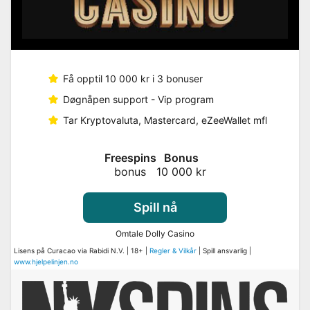
Få opptil 10 000 kr i 3 bonuser
Døgnåpen support - Vip program
Tar Kryptovaluta, Mastercard, eZeeWallet mfl
Freespins
Bonus
bonus
10 000 kr
Spill nå
Omtale Dolly Casino
Lisens på Curacao via Rabidi N.V. | 18+ |
Regler & Vilkår
| Spill ansvarlig |
www.hjelpelinjen.no