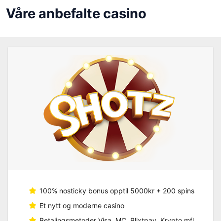
Våre anbefalte casino
100% nosticky bonus opptil 5000kr + 200 spins
Et nytt og moderne casino
Betalingsmetoder Visa, MC, Blixtpay, Krypto mfl.