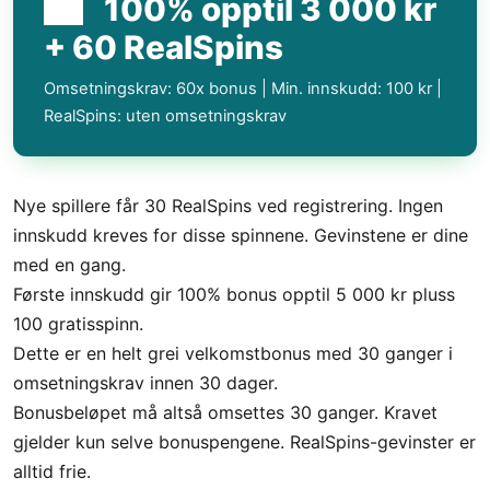
100% opptil 3 000 kr
+ 60 RealSpins
Omsetningskrav: 60x bonus | Min. innskudd: 100 kr |
RealSpins: uten omsetningskrav
Nye spillere får 30 RealSpins ved registrering. Ingen
innskudd kreves for disse spinnene. Gevinstene er dine
med en gang.
Første innskudd gir 100% bonus opptil 5 000 kr pluss
100 gratisspinn.
Dette er en helt grei velkomstbonus med 30 ganger i
omsetningskrav innen 30 dager.
Bonusbeløpet må altså omsettes 30 ganger. Kravet
gjelder kun selve bonuspengene. RealSpins-gevinster er
alltid frie.