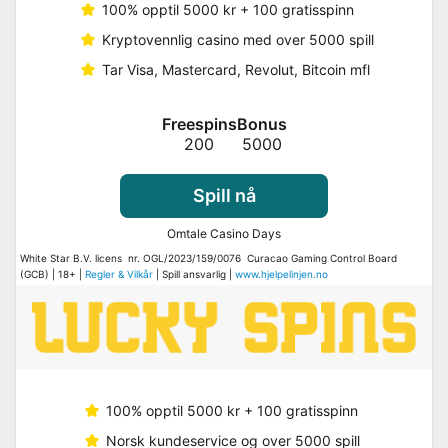
100% opptil 5000 kr + 100 gratisspinn
Kryptovennlig casino med over 5000 spill
Tar Visa, Mastercard, Revolut, Bitcoin mfl
Freespins
Bonus
200
5000
Spill nå
Omtale Casino Days
White Star B.V. licens nr. OGL/2023/159/0076 Curacao Gaming Control Board
(GCB) | 18+ |
Regler & Vilkår
| Spill ansvarlig |
www.hjelpelinjen.no
100% opptil 5000 kr + 100 gratisspinn
Norsk kundeservice og over 5000 spill