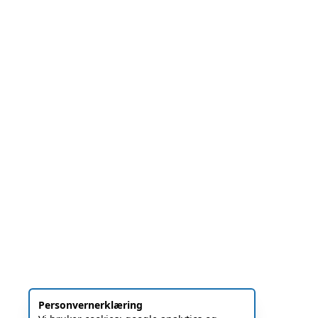
Personvernerklæring