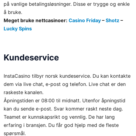
på vanlige betalingsløsninger. Disse er trygge og enkle
å bruke.
Meget bruke nettcasinoer:
Casino Friday
–
Shotz
–
Lucky Spins
Kundeservice
InstaCasino tilbyr norsk kundeservice. Du kan kontakte
dem via live chat, e-post og telefon. Live chat er den
raskeste kanalen.
Åpningstiden er 08:00 til midnatt. Utenfor åpningstid
kan du sende e-post. Svar kommer raskt neste dag.
Teamet er kunnskapsrikt og vennlig. De har lang
erfaring i bransjen. Du får god hjelp med de fleste
spørsmål.