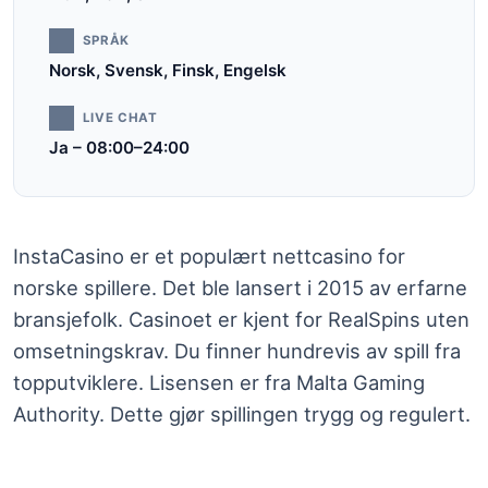
SPRÅK
Norsk, Svensk, Finsk, Engelsk
LIVE CHAT
Ja – 08:00–24:00
InstaCasino er et populært nettcasino for
norske spillere. Det ble lansert i 2015 av erfarne
bransjefolk. Casinoet er kjent for RealSpins uten
omsetningskrav. Du finner hundrevis av spill fra
topputviklere. Lisensen er fra Malta Gaming
Authority. Dette gjør spillingen trygg og regulert.