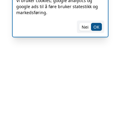
Vi bruker cookies; google analytics og
google ads til å føre bruker statestikk og
markedsføring.
Nei
OK