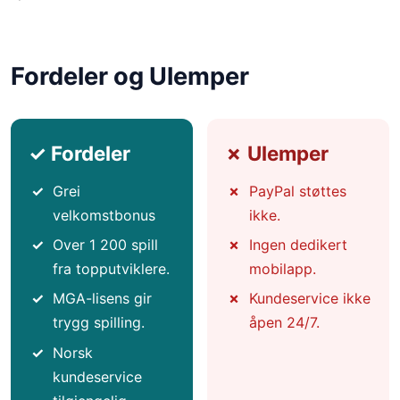
Fordeler og Ulemper
✓ Fordeler
✗ Ulemper
Grei
PayPal støttes
velkomstbonus
ikke.
Over 1 200 spill
Ingen dedikert
fra topputviklere.
mobilapp.
MGA-lisens gir
Kundeservice ikke
trygg spilling.
åpen 24/7.
Norsk
kundeservice