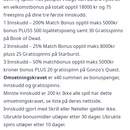
en velkomstbonus på totalt opptil 18000 kr og 75
freespins på dine tre første innskudd.
1 Innskudd – 200% Match Bonus opptil maks 5000kr
bonus PLUSS 500 lojalitetspoeng samt 30 Gratisspinns
på Book of Dead.
2 Innskudd – 25% Match Bonus opptil maks 8000kr
pluss 25 Gratisspinns på Starburst.
3 Innskudd – 50% matchbonus opptil maks 5000kr
kroner bonus PLUS 20 gratisspinn på Gonzo’s Quest.
Omsetningskravet
er x40 summen av bonuspenger,
innskudd og gratisspinns.
Minste innskudd er 200 kr. Ikke alle spill har dette
omsetningskravet, se liste på deres nettside.
Innskudd gjort med Skrill eller Neteller gjelder ikke.
Ubrukte bonusmidler utløper etter 30 dager. Ubrukte
spins utløper etter 10 dager.