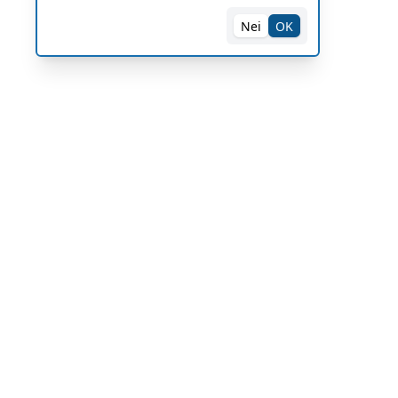
Nei
OK