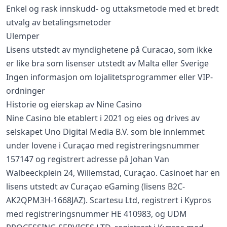
Enkel og rask innskudd- og uttaksmetode med et bredt
utvalg av betalingsmetoder
Ulemper
Lisens utstedt av myndighetene på Curacao, som ikke
er like bra som lisenser utstedt av Malta eller Sverige
Ingen informasjon om lojalitetsprogrammer eller VIP-
ordninger
Historie og eierskap av Nine Casino
Nine Casino ble etablert i 2021 og eies og drives av
selskapet Uno Digital Media B.V. som ble innlemmet
under lovene i Curaçao med registreringsnummer
157147 og registrert adresse på Johan Van
Walbeeckplein 24, Willemstad, Curaçao. Casinoet har en
lisens utstedt av Curaçao eGaming (lisens B2C-
AK2QPM3H-1668JAZ). Scartesu Ltd, registrert i Kypros
med registreringsnummer ΗΕ 410983, og UDM