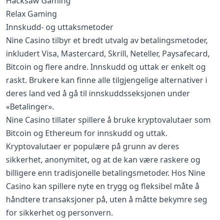
Hacksaw Gaming
Relax Gaming
Innskudd- og uttaksmetoder
Nine Casino tilbyr et bredt utvalg av betalingsmetoder,
inkludert Visa, Mastercard, Skrill, Neteller, Paysafecard,
Bitcoin og flere andre. Innskudd og uttak er enkelt og
raskt. Brukere kan finne alle tilgjengelige alternativer i
deres land ved å gå til innskuddsseksjonen under
«Betalinger».
Nine Casino tillater spillere å bruke kryptovalutaer som
Bitcoin og Ethereum for innskudd og uttak.
Kryptovalutaer er populære på grunn av deres
sikkerhet, anonymitet, og at de kan være raskere og
billigere enn tradisjonelle betalingsmetoder. Hos Nine
Casino kan spillere nyte en trygg og fleksibel måte å
håndtere transaksjoner på, uten å måtte bekymre seg
for sikkerhet og personvern.