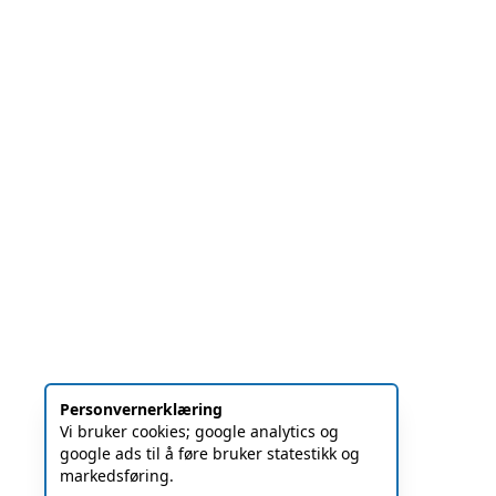
Personvernerklæring
Vi bruker cookies; google analytics og
google ads til å føre bruker statestikk og
markedsføring.