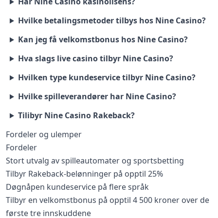
Har Nine Casino kasinolisens?
Hvilke betalingsmetoder tilbys hos Nine Casino?
Kan jeg få velkomstbonus hos Nine Casino?
Hva slags live casino tilbyr Nine Casino?
Hvilken type kundeservice tilbyr Nine Casino?
Hvilke spilleverandører har Nine Casino?
Tilibyr Nine Casino Rakeback?
Fordeler og ulemper
Fordeler
Stort utvalg av spilleautomater og sportsbetting
Tilbyr Rakeback-belønninger på opptil 25%
Døgnåpen kundeservice på flere språk
Tilbyr en velkomstbonus på opptil 4 500 kroner over de
første tre innskuddene