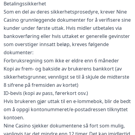
Betalingssikkerhet
Som en del av deres sikkerhetsprosedyre, krever Nine
Casino grunnleggende dokumenter for å verifisere sine
kunder under første uttak. Hvis midler utbetales via
bankoverføring eller hvis uttaket er generelle gevinster
som overstiger innsatt beløp, kreves følgende
dokumenter:
Forbruksregning som ikke er eldre enn 6 måneder
Kopi av frem- og bakside av brukerens bankkort (av
sikkerhetsgrunner, vennligst se til å skjule de midterste
8 sifrene på fremsiden av kortet)
ID-bevis (kopi av pass, førerkort osv.)
Hvis brukeren gjør uttak til en e-lommebok, blir de bedt
om å oppgi kontonummeret/e-postadressen tilknyttet
kontoen.
Nine Casino sjekker dokumentene så fort som mulig,
vanligvis tar det mindre enn 12 timer. Det kan imidlertid