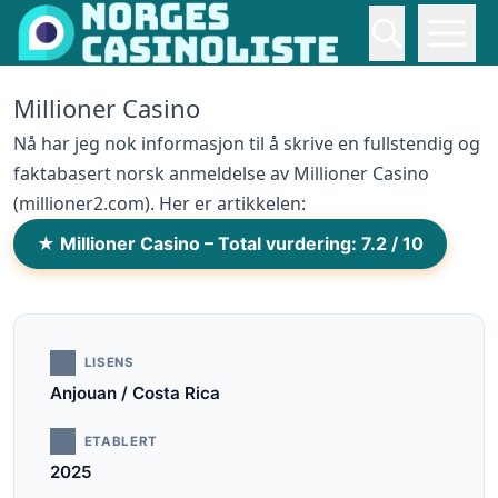
Millioner Casino
Nå har jeg nok informasjon til å skrive en fullstendig og
faktabasert norsk anmeldelse av Millioner Casino
(millioner2.com). Her er artikkelen:
★ Millioner Casino – Total vurdering: 7.2 / 10
LISENS
Anjouan / Costa Rica
ETABLERT
2025