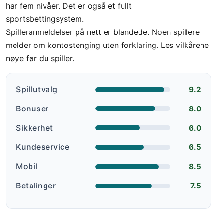
har fem nivåer. Det er også et fullt
sportsbettingsystem.
Spilleranmeldelser på nett er blandede. Noen spillere
melder om kontostenging uten forklaring. Les vilkårene
nøye før du spiller.
Spillutvalg
9.2
Bonuser
8.0
Sikkerhet
6.0
Kundeservice
6.5
Mobil
8.5
Betalinger
7.5