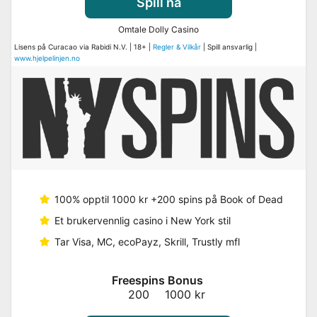
Spill nå
Omtale Dolly Casino
Lisens på Curacao via Rabidi N.V. | 18+ |
Regler & Vilkår
| Spill ansvarlig |
www.hjelpelinjen.no
100% opptil 1000 kr +200 spins på Book of Dead
Et brukervennlig casino i New York stil
Tar Visa, MC, ecoPayz, Skrill, Trustly mfl
Freespins
Bonus
200
1000 kr