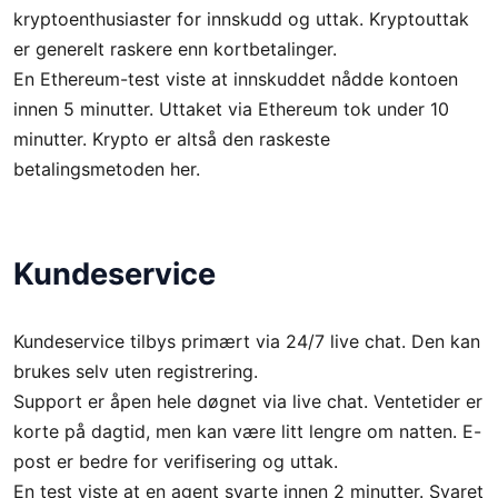
kryptoenthusiaster for innskudd og uttak. Kryptouttak
er generelt raskere enn kortbetalinger.
En Ethereum-test viste at innskuddet nådde kontoen
innen 5 minutter. Uttaket via Ethereum tok under 10
minutter. Krypto er altså den raskeste
betalingsmetoden her.
Kundeservice
Kundeservice tilbys primært via 24/7 live chat. Den kan
brukes selv uten registrering.
Support er åpen hele døgnet via live chat. Ventetider er
korte på dagtid, men kan være litt lengre om natten. E-
post er bedre for verifisering og uttak.
En test viste at en agent svarte innen 2 minutter. Svaret