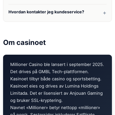
Hvordan kontakter jeg kundeservice?
Om casinoet
Millioner Casino ble lansert i september 2025.
Det drives på GMBL Tech-plattformen.
Kasinoet tilbyr både casino og sportsbetting.
Kasinoet eies og drives av Lumina Holdings
Limitada. Det er lisensiert av Anjouan Gaming
og bruker SSL-kryptering.
Navnet «Millioner» betyr nettopp «millioner»
på norsk. Søstersider inkluderer FatPirate,