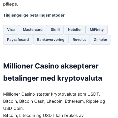
påløpe.
Tilgjengelige betalingsmetoder
Visa
Mastercard
Skrill
Neteller
MiFinity
Paysafecard
Bankovervøring
Revolut
Zimpler
Millioner Casino aksepterer
betalinger med kryptovaluta
Millioner Casino støtter kryptovaluta som USDT,
Bitcoin, Bitcoin Cash, Litecoin, Ethereum, Ripple og
USD Coin.
Bitcoin, Litecoin og USDT kan brukes av