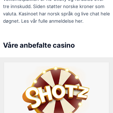
tre innskudd. Siden støtter norske kroner som
valuta. Kasinoet har norsk språk og live chat hele
døgnet. Les vår fulle anmeldelse her.
Våre anbefalte casino