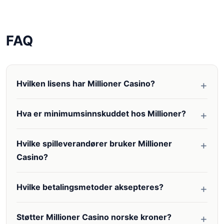
FAQ
Hvilken lisens har Millioner Casino?
Hva er minimumsinnskuddet hos Millioner?
Hvilke spilleverandører bruker Millioner
Casino?
Hvilke betalingsmetoder aksepteres?
Støtter Millioner Casino norske kroner?