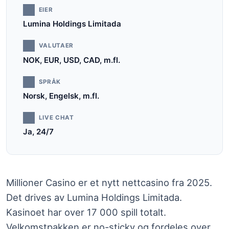
EIER
Lumina Holdings Limitada
VALUTAER
NOK, EUR, USD, CAD, m.fl.
SPRÅK
Norsk, Engelsk, m.fl.
LIVE CHAT
Ja, 24/7
Millioner Casino er et nytt nettcasino fra 2025.
Det drives av Lumina Holdings Limitada.
Kasinoet har over 17 000 spill totalt.
Velkomstpakken er no-sticky og fordeles over