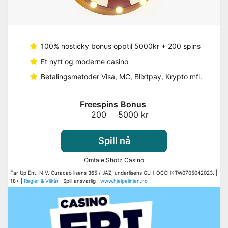
100% nosticky bonus opptil 5000kr + 200 spins
Et nytt og moderne casino
Betalingsmetoder Visa, MC, Blixtpay, Krypto mfl.
Freespins
Bonus
200
5000 kr
Spill nå
Omtale Shotz Casino
Far Up Ent. N.V. Curacao lisens 365 / JAZ, underlisens GLH-OCCHKTW0705042023. |
18+ |
Regler & Vilkår
| Spill ansvarlig |
www.hjelpelinjen.no