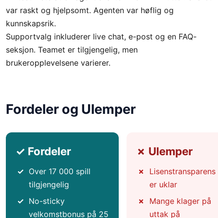
var raskt og hjelpsomt. Agenten var høflig og
kunnskapsrik.
Supportvalg inkluderer live chat, e-post og en FAQ-
seksjon. Teamet er tilgjengelig, men
brukeropplevelsene varierer.
Fordeler og Ulemper
✓ Fordeler
✗ Ulemper
Over 17 000 spill
Lisenstransparens
tilgjengelig
er uklar
No-sticky
Mange klager på
velkomstbonus på 25
uttak på