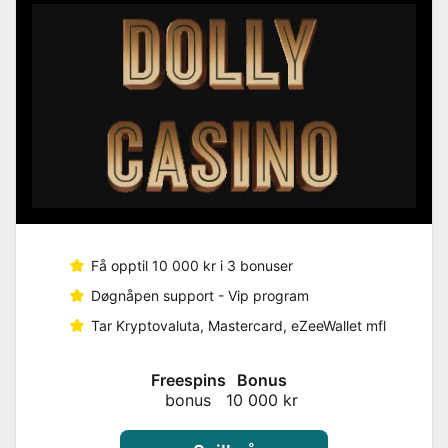
Få opptil 10 000 kr i 3 bonuser
Døgnåpen support - Vip program
Tar Kryptovaluta, Mastercard, eZeeWallet mfl
Freespins
Bonus
bonus
10 000 kr