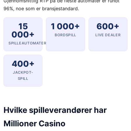
Gjennomsnittlig RTP på de fleste automater er rundt
96%, noe som er bransjestandard.
15
1 000+
600+
000+
BORDSPILL
LIVE DEALER
SPILLEAUTOMATER
400+
JACKPOT-
SPILL
Hvilke spilleverandører har
Millioner Casino