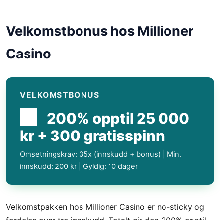
Velkomstbonus hos Millioner
Casino
VELKOMSTBONUS
200% opptil 25 000
kr + 300 gratisspinn
Omsetningskrav: 35x (innskudd + bonus) | Min.
innskudd: 200 kr | Gyldig: 10 dager
Velkomstpakken hos Millioner Casino er no-sticky og
fordeles over tre innskudd. Totalt gir den 200% opptil